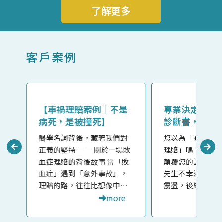
了解更多
客戶案例
話
【車禍理賠案例｜不是
專業決定命運
病死，是被撞死】
診斷書，理賠
2 萬暴增到 30
我
醫學名詞背後，藏著我們對
您以為「有診斷
許
正義的堅持 ── 關於一場敗
理賠」嗎？這個
新
血症理賠的背後故事 當「敗
顛覆您的認知！ 
血症」遇到「意外事故」，
先生不幸遭遇車
理賠的路，往往比想像中艱
震盪，後續持續
e
難。
more
擾的頭暈與健忘等
初，小劉先生透
申請保險理賠，