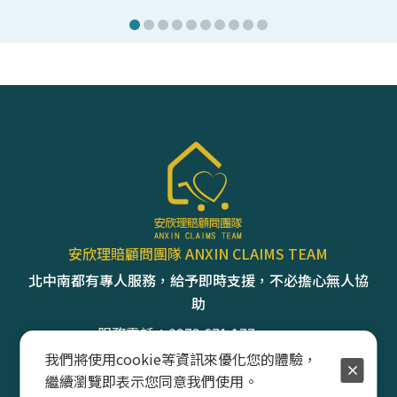
時間，神經科的
開立了，但最終
金額與他所承受
不成比例： ❌ 舊
果： 強制險（僅 7
（保額 250 萬
40 萬。 總計： 僅 
右。
安欣理賠顧問團隊 ANXIN CLAIMS TEAM
北中南都有專人服務，給予即時支援，不必擔心無人協
助
服務電話：0973 671 177
我們將使用cookie等資訊來優化您的體驗，
E-MAIL：layil0703@gmail.com
繼續瀏覽即表示您同意我們使用。